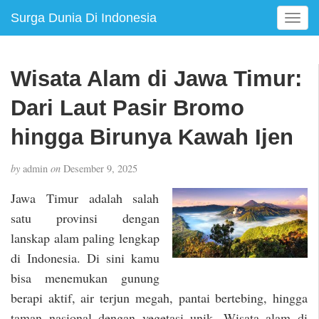
Surga Dunia Di Indonesia
T
o
g
g
Wisata Alam di Jawa Timur:
l
e
Dari Laut Pasir Bromo
n
a
hingga Birunya Kawah Ijen
v
i
by
admin
on
Desember 9, 2025
g
a
Jawa Timur adalah salah
t
satu provinsi dengan
i
lanskap alam paling lengkap
o
n
di Indonesia. Di sini kamu
bisa menemukan gunung
berapi aktif, air terjun megah, pantai bertebing, hingga
taman nasional dengan vegetasi unik. Wisata alam di