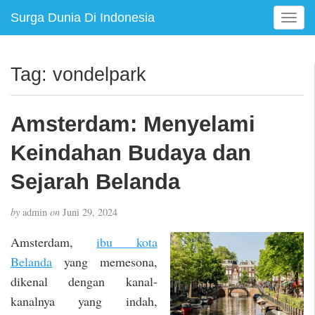
Surga Dunia Di Indonesia
T
o
g
g
Tag:
vondelpark
l
e
n
Amsterdam: Menyelami
a
v
Keindahan Budaya dan
i
g
Sejarah Belanda
a
t
by
admin
on
Juni 29, 2024
i
o
Amsterdam,
ibu kota
n
Belanda
yang memesona,
dikenal dengan kanal-
kanalnya yang indah,