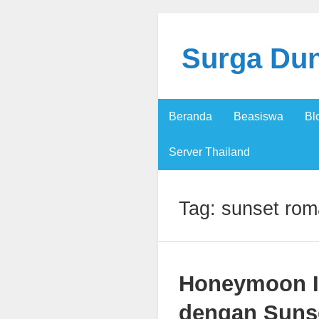
Surga Dun
Beranda
Beasiswa
Bl
Server Thailand
Tag:
sunset rom
Honeymoon Im
dengan Sunse