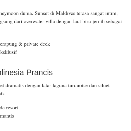
neymoon dunia. Sunset di Maldives terasa sangat intim,
gsung dari overwater villa dengan laut biru jernih sebagai
terapung & private deck
ksklusif
linesia Prancis
t dramatis dengan latar laguna turquoise dan siluet
ik.
e resort
omantis