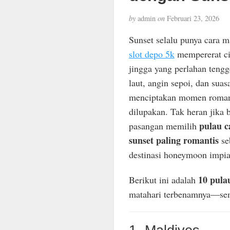
by
admin
on
Februari 23, 2026
Sunset selalu punya cara m
slot depo 5k
mempererat ci
jingga yang perlahan tengg
laut, angin sepoi, dan suas
menciptakan momen romant
dilupakan. Tak heran jika 
pulau c
pasangan memilih
sunset paling romantis
se
destinasi honeymoon impia
10 pula
Berikut ini adalah
matahari terbenamnya—sem