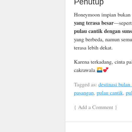
Penutup
Honeymoon impian bukan h
yang terasa besar
—sepert
pulau cantik dengan suns
yang berbeda, namun semu
terasa lebih dekat.
Karena terkadang, cinta pa
cakrawala
Tagged as:
destinasi bula
pasangan
,
pulau cantik
,
pu
{
Add a Comment
}