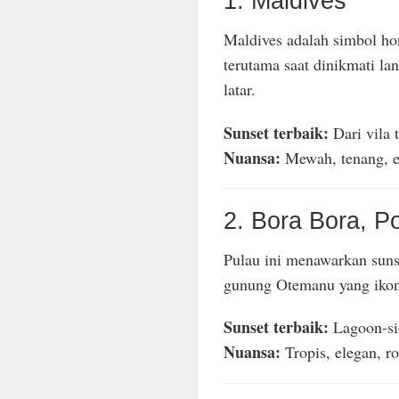
1. Maldives
Maldives adalah simbol ho
terutama saat dinikmati lan
latar.
Sunset terbaik:
Dari vila 
Nuansa:
Mewah, tenang, e
2. Bora Bora, Po
Pulau ini menawarkan sunse
gunung Otemanu yang ikon
Sunset terbaik:
Lagoon-sid
Nuansa:
Tropis, elegan, r