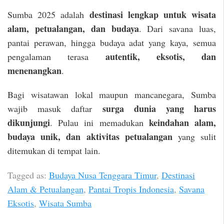
destinasi lengkap untuk wisata
Sumba 2025 adalah
alam, petualangan, dan budaya
. Dari savana luas,
pantai perawan, hingga budaya adat yang kaya, semua
autentik, eksotis, dan
pengalaman terasa
menenangkan
.
Bagi wisatawan lokal maupun mancanegara, Sumba
surga dunia yang harus
wajib masuk daftar
dikunjungi
keindahan alam,
. Pulau ini memadukan
budaya unik, dan aktivitas petualangan
yang sulit
ditemukan di tempat lain.
Tagged as:
Budaya Nusa Tenggara Timur
,
Destinasi
Alam & Petualangan
,
Pantai Tropis Indonesia
,
Savana
Eksotis
,
Wisata Sumba