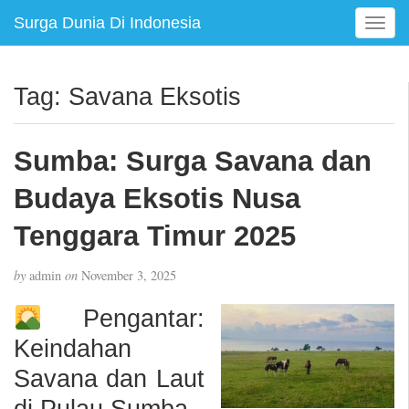
Surga Dunia Di Indonesia
T
o
g
g
Tag:
Savana Eksotis
l
e
n
Sumba: Surga Savana dan
a
v
Budaya Eksotis Nusa
i
g
Tenggara Timur 2025
a
t
by
admin
on
November 3, 2025
i
o
Pengantar:
n
Keindahan
Savana dan Laut