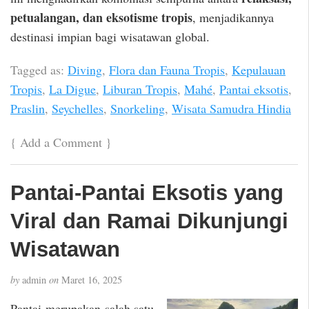
petualangan, dan eksotisme tropis
, menjadikannya
destinasi impian bagi wisatawan global.
Tagged as:
Diving
,
Flora dan Fauna Tropis
,
Kepulauan
Tropis
,
La Digue
,
Liburan Tropis
,
Mahé
,
Pantai eksotis
,
Praslin
,
Seychelles
,
Snorkeling
,
Wisata Samudra Hindia
{
Add a Comment
}
Pantai-Pantai Eksotis yang
Viral dan Ramai Dikunjungi
Wisatawan
by
admin
on
Maret 16, 2025
Pantai merupakan salah satu