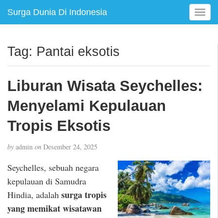
Surga Dunia Di Indonesia
T
o
g
g
Tag:
Pantai eksotis
l
e
n
Liburan Wisata Seychelles:
a
v
Menyelami Kepulauan
i
g
Tropis Eksotis
a
t
by
admin
on
Desember 24, 2025
i
o
Seychelles, sebuah negara
n
kepulauan di Samudra
surga tropis
Hindia, adalah
yang memikat wisatawan