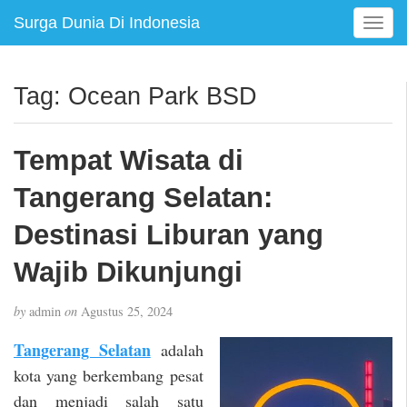
Surga Dunia Di Indonesia
T
o
g
g
Tag:
Ocean Park BSD
l
e
n
Tempat Wisata di
a
v
Tangerang Selatan:
i
g
Destinasi Liburan yang
a
Wajib Dikunjungi
t
i
o
by
admin
on
Agustus 25, 2024
n
Tangerang Selatan
adalah
kota yang berkembang pesat
dan menjadi salah satu