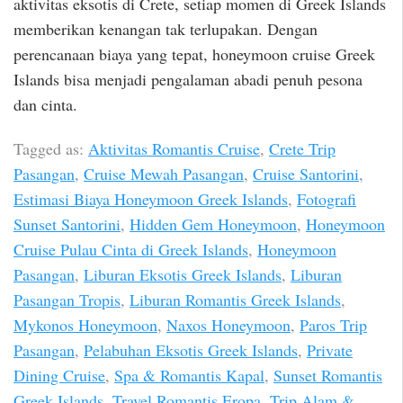
aktivitas eksotis di Crete, setiap momen di Greek Islands
memberikan kenangan tak terlupakan. Dengan
perencanaan biaya yang tepat, honeymoon cruise Greek
Islands bisa menjadi pengalaman abadi penuh pesona
dan cinta.
Tagged as:
Aktivitas Romantis Cruise
,
Crete Trip
Pasangan
,
Cruise Mewah Pasangan
,
Cruise Santorini
,
Estimasi Biaya Honeymoon Greek Islands
,
Fotografi
Sunset Santorini
,
Hidden Gem Honeymoon
,
Honeymoon
Cruise Pulau Cinta di Greek Islands
,
Honeymoon
Pasangan
,
Liburan Eksotis Greek Islands
,
Liburan
Pasangan Tropis
,
Liburan Romantis Greek Islands
,
Mykonos Honeymoon
,
Naxos Honeymoon
,
Paros Trip
Pasangan
,
Pelabuhan Eksotis Greek Islands
,
Private
Dining Cruise
,
Spa & Romantis Kapal
,
Sunset Romantis
Greek Islands
,
Travel Romantis Eropa
,
Trip Alam &