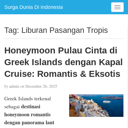
Surga Dunia Di Indonesia
T
o
g
g
Tag:
Liburan Pasangan Tropis
l
e
n
Honeymoon Pulau Cinta di
a
v
Greek Islands dengan Kapal
i
g
Cruise: Romantis & Eksotis
a
t
by
admin
on
Desember 26, 2025
i
o
Greek Islands terkenal
n
destinasi
sebagai
honeymoon romantis
dengan panorama laut