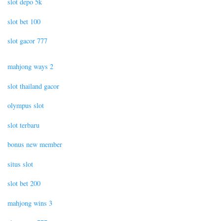
slot depo 5k
slot bet 100
slot gacor 777
mahjong ways 2
slot thailand gacor
olympus slot
slot terbaru
bonus new member
situs slot
slot bet 200
mahjong wins 3