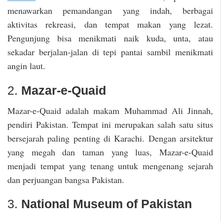
menawarkan pemandangan yang indah, berbagai
aktivitas rekreasi, dan tempat makan yang lezat.
Pengunjung bisa menikmati naik kuda, unta, atau
sekadar berjalan-jalan di tepi pantai sambil menikmati
angin laut.
2.
Mazar-e-Quaid
Mazar-e-Quaid adalah makam Muhammad Ali Jinnah,
pendiri Pakistan. Tempat ini merupakan salah satu situs
bersejarah paling penting di Karachi. Dengan arsitektur
yang megah dan taman yang luas, Mazar-e-Quaid
menjadi tempat yang tenang untuk mengenang sejarah
dan perjuangan bangsa Pakistan.
3.
National Museum of Pakistan