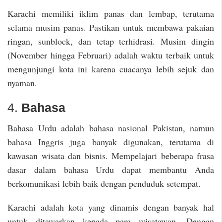
Karachi memiliki iklim panas dan lembap, terutama
selama musim panas. Pastikan untuk membawa pakaian
ringan, sunblock, dan tetap terhidrasi. Musim dingin
(November hingga Februari) adalah waktu terbaik untuk
mengunjungi kota ini karena cuacanya lebih sejuk dan
nyaman.
4.
Bahasa
Bahasa Urdu adalah bahasa nasional Pakistan, namun
bahasa Inggris juga banyak digunakan, terutama di
kawasan wisata dan bisnis. Mempelajari beberapa frasa
dasar dalam bahasa Urdu dapat membantu Anda
berkomunikasi lebih baik dengan penduduk setempat.
Karachi adalah kota yang dinamis dengan banyak hal
untuk ditawarkan kepada para wisatawan. Dengan