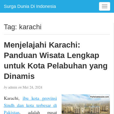
Surga Dunia Di Indonesia
T
o
g
g
Tag:
karachi
l
e
n
Menjelajahi Karachi:
a
v
Panduan Wisata Lengkap
i
g
untuk Kota Pelabuhan yang
a
Dinamis
t
i
o
by
admin
on
Mei 24, 2024
n
Karachi,
ibu kota provinsi
Sindh dan kota terbesar di
Pakistan
, adalah pusat