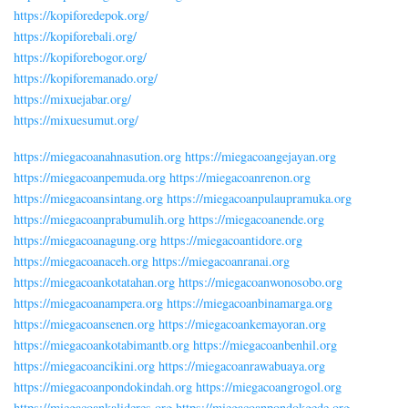
https://kopiforedepok.org/
https://kopiforebali.org/
https://kopiforebogor.org/
https://kopiforemanado.org/
https://mixuejabar.org/
https://mixuesumut.org/
https://miegacoanahnasution.org
https://miegacoangejayan.org
https://miegacoanpemuda.org
https://miegacoanrenon.org
https://miegacoansintang.org
https://miegacoanpulaupramuka.org
https://miegacoanprabumulih.org
https://miegacoanende.org
https://miegacoanagung.org
https://miegacoantidore.org
https://miegacoanaceh.org
https://miegacoanranai.org
https://miegacoankotatahan.org
https://miegacoanwonosobo.org
https://miegacoanampera.org
https://miegacoanbinamarga.org
https://miegacoansenen.org
https://miegacoankemayoran.org
https://miegacoankotabimantb.org
https://miegacoanbenhil.org
https://miegacoancikini.org
https://miegacoanrawabuaya.org
https://miegacoanpondokindah.org
https://miegacoangrogol.org
https://miegacoankalideres.org
https://miegacoanpondokgede.org