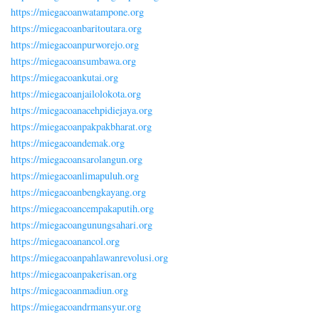
https://miegacoanwatampone.org
https://miegacoanbaritoutara.org
https://miegacoanpurworejo.org
https://miegacoansumbawa.org
https://miegacoankutai.org
https://miegacoanjailolokota.org
https://miegacoanacehpidiejaya.org
https://miegacoanpakpakbharat.org
https://miegacoandemak.org
https://miegacoansarolangun.org
https://miegacoanlimapuluh.org
https://miegacoanbengkayang.org
https://miegacoancempakaputih.org
https://miegacoangunungsahari.org
https://miegacoanancol.org
https://miegacoanpahlawanrevolusi.org
https://miegacoanpakerisan.org
https://miegacoanmadiun.org
https://miegacoandrmansyur.org