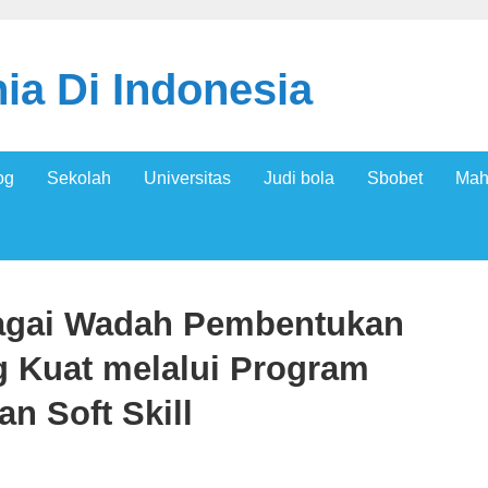
ia Di Indonesia
og
Sekolah
Universitas
Judi bola
Sbobet
Mah
agai Wadah Pembentukan
g Kuat melalui Program
 Soft Skill