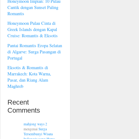
Honeymoon Impian: 10 Pulau
Cantik dengan Sunset Paling
Romantis
Honeymoon Pulau Cinta di
Greek Islands dengan Kapal
Cruise: Romantis & Eksotis
Pantai Romantis Eropa Selatan
di Algarve: Surga Pasangan di
Portugal
Eksotis & Romantis di
Marrakech: Kota Warna,
Pasar, dan Riang Alam
Maghreb
Recent
Comments
mahjong ways 2
mengenai
Surga
Tersembunyi Wisata
Indonesia yang Harus