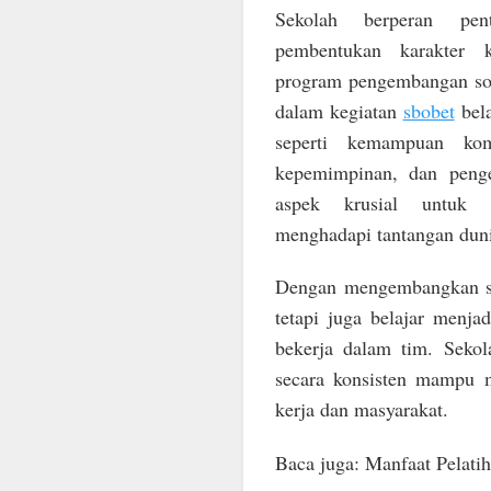
Sekolah berperan pen
pembentukan karakter k
program pengembangan soft
dalam kegiatan
sbobet
bela
seperti kemampuan kom
kepemimpinan, dan penge
aspek krusial untuk 
menghadapi tantangan duni
Dengan mengembangkan sof
tetapi juga belajar menj
bekerja dalam tim. Seko
secara konsisten mampu m
kerja dan masyarakat.
Baca juga: Manfaat Pelati