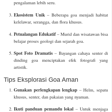
pengalaman lebih seru.
Ekosistem Unik
– Beberapa goa menjadi habitat
kelelawar, serangga, dan flora khusus.
Petualangan Edukatif
– Murid dan wisatawan bisa
belajar proses geologi dan sejarah goa.
Spot Foto Dramatis
– Bayangan cahaya senter di
dinding goa menciptakan efek fotografi yang
artistik.
Tips Eksplorasi Goa Aman
Gunakan perlengkapan lengkap
– Helm, sepatu
khusus, senter, dan pakaian yang nyaman.
Ikuti panduan pemandu lokal
– Untuk menjaga