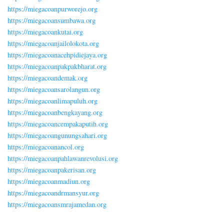
https://miegacoanpurworejo.org
https://miegacoansumbawa.org
https://miegacoankutai.org
https://miegacoanjailolokota.org
https://miegacoanacehpidiejaya.org
https://miegacoanpakpakbharat.org
https://miegacoandemak.org
https://miegacoansarolangun.org
https://miegacoanlimapuluh.org
https://miegacoanbengkayang.org
https://miegacoancempakaputih.org
https://miegacoangunungsahari.org
https://miegacoanancol.org
https://miegacoanpahlawanrevolusi.org
https://miegacoanpakerisan.org
https://miegacoanmadiun.org
https://miegacoandrmansyur.org
https://miegacoansmrajamedan.org