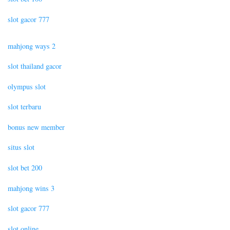
slot gacor 777
mahjong ways 2
slot thailand gacor
olympus slot
slot terbaru
bonus new member
situs slot
slot bet 200
mahjong wins 3
slot gacor 777
slot online