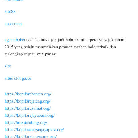
slot88
spaceman
agen sbobet
adalah situs agen judi bola resmi terpercaya sejak tahun
2015 yang selalu menyediakan pasaran taruhan bola terbaik dan
terlengkap seperti mix parlay.
slot
situs slot gacor
https://kopiforebanten.org/
https://kopiforejateng.org/
https://kopiforesumut.org/
https://kopiforejayapura.org/
https://mixuebitung.org/
https://kopikenanganjayapura.org/
https://kopiforetangerang.org/