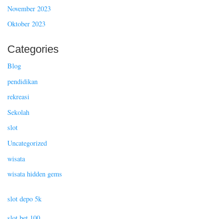
November 2023
Oktober 2023
Categories
Blog
pendidikan
rekreasi
Sekolah
slot
Uncategorized
wisata
wisata hidden gems
slot depo 5k
slot bet 100