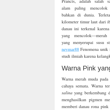
Prancis, adalah salah s
alam paling mencolok 
bahkan di dunia. Terlet
kilometer timur laut dari i
danau ini terkenal karena
yang mencolok—merah
yang menyerupai susu st
neymar88
Fenomena unik i
studi ilmiah karena kelang
Warna Pink yang
Warna merah muda pada La
cahaya semata. Warna ter
salina
yang berkembang dal
menghasilkan pigmen me
memberi danau rona pink c