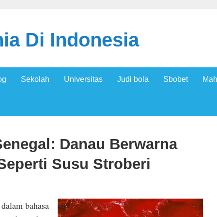
ia Di Indonesia
og
Sekolah
Universitas
Judi bola
Sbobet
Mah
Senegal: Danau Berwarna
eperti Susu Stroberi
 dalam bahasa