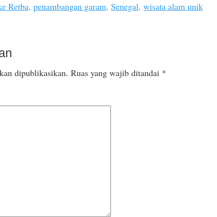
ke Retba
,
penambangan garam
,
Senegal
,
wisata alam unik
san
kan dipublikasikan.
Ruas yang wajib ditandai
*