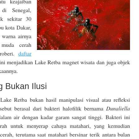
atu keajaiban
di Senegal,
ak sekitar 30
bu kota Dakar,
 warna airnya
 muda cerah
roberi.
daftar
ni menjadikan Lake Retba magnet wisata dan juga objek
kaannya.
 Bukan Ilusi
ke Retba bukan hasil manipulasi visual atau refleksi
sebut berasal dari bakteri halofilik bernama
Dunaliella
am air dengan kadar garam sangat tinggi. Bakteri ini
rah untuk menyerap cahaya matahari, yang kemudian
erah, terutama saat matahari bersinar terik antara bulan