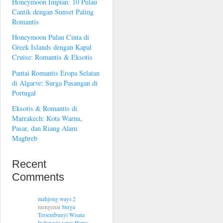
Honeymoon Impian: 10 Pulau
Cantik dengan Sunset Paling
Romantis
Honeymoon Pulau Cinta di
Greek Islands dengan Kapal
Cruise: Romantis & Eksotis
Pantai Romantis Eropa Selatan
di Algarve: Surga Pasangan di
Portugal
Eksotis & Romantis di
Marrakech: Kota Warna,
Pasar, dan Riang Alam
Maghreb
Recent
Comments
mahjong ways 2
mengenai
Surga
Tersembunyi Wisata
Indonesia yang Harus