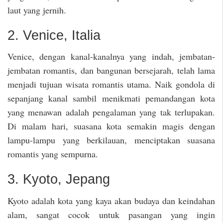
laut yang jernih.
2. Venice, Italia
Venice, dengan kanal-kanalnya yang indah, jembatan-
jembatan romantis, dan bangunan bersejarah, telah lama
menjadi tujuan wisata romantis utama. Naik gondola di
sepanjang kanal sambil menikmati pemandangan kota
yang menawan adalah pengalaman yang tak terlupakan.
Di malam hari, suasana kota semakin magis dengan
lampu-lampu yang berkilauan, menciptakan suasana
romantis yang sempurna.
3. Kyoto, Jepang
Kyoto adalah kota yang kaya akan budaya dan keindahan
alam, sangat cocok untuk pasangan yang ingin