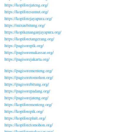
https://kopiforejateng.org/
https://kopiforesumut.org/
https://kopiforejayapura.org/
https://mixuebitung.org/
https://kopikenanganjayapura.org/
https://kopiforetangerang.org/
https://pagisorepik.org/
https://pagisoremakassar.org/
https://pagisorejakarta.org/
https://pagisorementeng.org/
https://pagisoretomohon.org/
https://pagisorebitung.org/
https://pagisorepadang.org/
https://pagisorejateng.org/
https://kopiforementeng.org/
https://kopiforepik.org/
https://kopiforepluit.org/
https://kopiforetomohon.org/
https://kopiforemakassar.org/