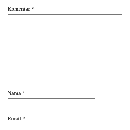
Komentar
*
Nama
*
Email
*