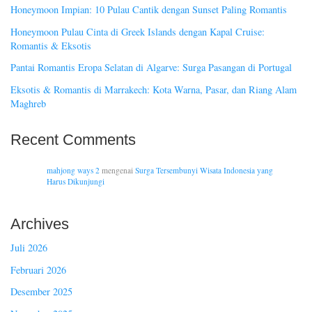
Honeymoon Impian: 10 Pulau Cantik dengan Sunset Paling Romantis
Honeymoon Pulau Cinta di Greek Islands dengan Kapal Cruise:
Romantis & Eksotis
Pantai Romantis Eropa Selatan di Algarve: Surga Pasangan di Portugal
Eksotis & Romantis di Marrakech: Kota Warna, Pasar, dan Riang Alam
Maghreb
Recent Comments
mahjong ways 2
mengenai
Surga Tersembunyi Wisata Indonesia yang
Harus Dikunjungi
Archives
Juli 2026
Februari 2026
Desember 2025