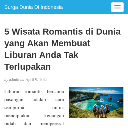
Surga Dunia Di Indonesia
T
o
g
g
5 Wisata Romantis di Dunia
l
e
yang Akan Membuat
n
a
Liburan Anda Tak
v
Terlupakan
i
g
a
by
admin
on
April 9, 2025
t
i
Liburan romantis bersama
o
pasangan adalah cara
n
sempurna untuk
menciptakan kenangan
indah dan mempererat