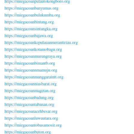
https://miegacoanpulautokongboro.org
https://miegacoanbanyumas.org
https://miegacoanbulukumba.org
https://miegacoanbintang.org
https://miegacoansintangka.org
https://miegacoanbajawa.org
https://miegacoankepulauanmerantiriau.org
https://miegacoankotamobagu.org
https://miegacoanmurungraya.org
https://miegacoanbimantb.org
https://miegacoannmamuju.org
https://miegacoanmanggaraintt.org
https://miegacoanniasbarat.org
https://miegacoanmagetan.org
https://miegacoanbadung.org
https://miegacoantabanan.org
https://miegacoanacehbesar.org
https://miegacoanluwuutara.org
https://miegacoantobasamosir.org
https://miegacoanbuton.org