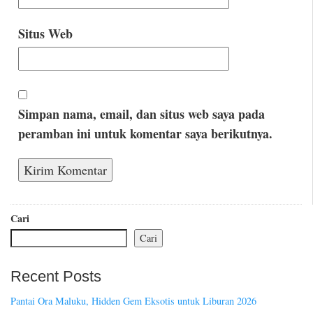
Situs Web
Simpan nama, email, dan situs web saya pada
peramban ini untuk komentar saya berikutnya.
Cari
Cari
Recent Posts
Pantai Ora Maluku, Hidden Gem Eksotis untuk Liburan 2026